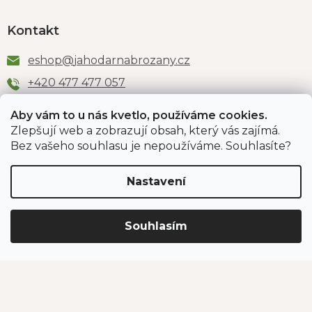
Kontakt
eshop
@
jahodarnabrozany.cz
+420 477 477 057
Aby vám to u nás kvetlo, používáme cookies.
Zlepšují web a zobrazují obsah, který vás zajímá.
Odběr newsletteru
Bez vašeho souhlasu je nepoužíváme. Souhlasíte?
Nastavení
Vložením e-mailu souhlasíte s podmínkami
ochrany
osobních údajů
.
Souhlasím
PŘIHLÁSIT SE
Jahodárna Brozany
Obchodní podmínky