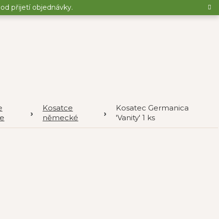
d přijetí objednávky.
e
Kosatce
Kosatec Germanica
ce
německé
'Vanity' 1 ks