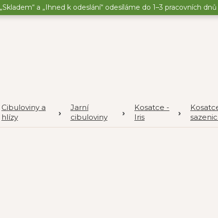
„Skladem“ a „Ihned k odeslání“ odesíláme do 1–3 pracovních dnů o
Cibuloviny a
Jarní
Kosatce -
Kosatc
hlízy
cibuloviny
Iris
sazeni