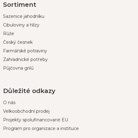
Sortiment
á
p
Sazenice jahodníku
a
t
Cibuloviny a hlízy
í
Růže
Český česnek
Farmářské potraviny
Zahradnické potřeby
Půjčovna grilů
Důležité odkazy
O nás
Velkoobchodní prodej
Projekty spolufinancované EU
Program pro organizace a instituce