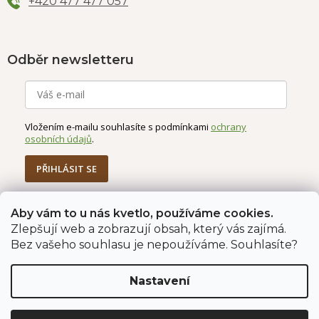
+420 477 477 057
Odběr newsletteru
Vložením e-mailu souhlasíte s podmínkami
ochrany
osobních údajů
.
PŘIHLÁSIT SE
Aby vám to u nás kvetlo, používáme cookies.
Zlepšují web a zobrazují obsah, který vás zajímá.
Jahodárna Brozany
Obchodní podmínky
Bez vašeho souhlasu je nepoužíváme. Souhlasíte?
Podmínky ochrany údajů
Nastavení
Vytvořil Shoptet Premium