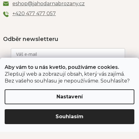
eshop
@
jahodarnabrozany.cz
+420 477 477 057
Odběr newsletteru
Aby vám to u nás kvetlo, používáme cookies.
Vložením e-mailu souhlasíte s podmínkami
ochrany
osobních údajů
.
Zlepšují web a zobrazují obsah, který vás zajímá.
Bez vašeho souhlasu je nepoužíváme. Souhlasíte?
PŘIHLÁSIT SE
Nastavení
Jahodárna Brozany
Obchodní podmínky
Souhlasím
Podmínky ochrany údajů
Vytvořil Shoptet Premium