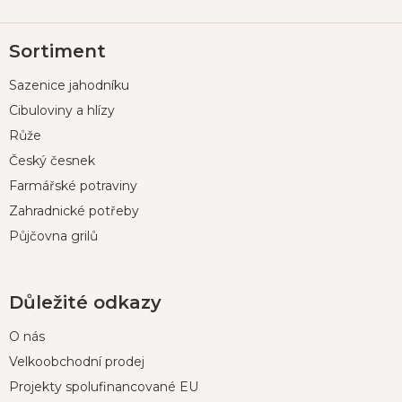
Z
Sortiment
á
p
Sazenice jahodníku
a
t
Cibuloviny a hlízy
í
Růže
Český česnek
Farmářské potraviny
Zahradnické potřeby
Půjčovna grilů
Důležité odkazy
O nás
Velkoobchodní prodej
Projekty spolufinancované EU