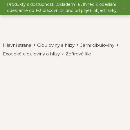
Přejít
Produkty s dostupností „Skladem“ a „Ihned k odeslání“
na
odesíláme do 1–3 pracovních dnů od přijetí objednávky.
obsah
Cibuloviny a hlízy
Jarní cibuloviny
Exotické cibuloviny a hlízy
Zefírové lile