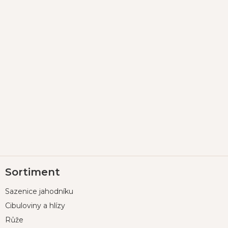
Z
Sortiment
á
p
Sazenice jahodníku
a
t
Cibuloviny a hlízy
í
Růže