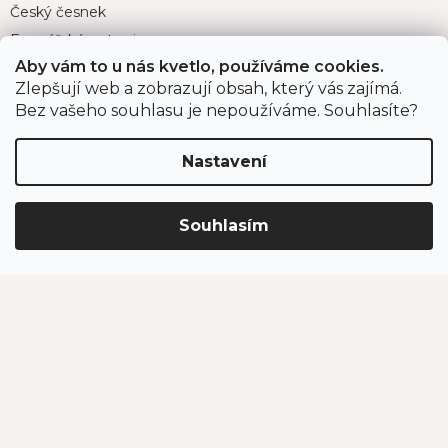
Český česnek
Farmářské potraviny
Aby vám to u nás kvetlo, používáme cookies.
Zahradnické potřeby
Zlepšují web a zobrazují obsah, který vás zajímá.
Půjčovna grilů
Bez vašeho souhlasu je nepoužíváme. Souhlasíte?
Nastavení
Důležité odkazy
O nás
Souhlasím
Velkoobchodní prodej
Projekty spolufinancované EU
Program pro organizace a instituce
Pro zákazníky
Velká fotosoutěž
Doprava a platba