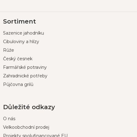
Z
Sortiment
á
p
Sazenice jahodníku
a
t
Cibuloviny a hlízy
í
Růže
Český česnek
Farmářské potraviny
Zahradnické potřeby
Půjčovna grilů
Důležité odkazy
O nás
Velkoobchodní prodej
Projekty spolufinancované EU