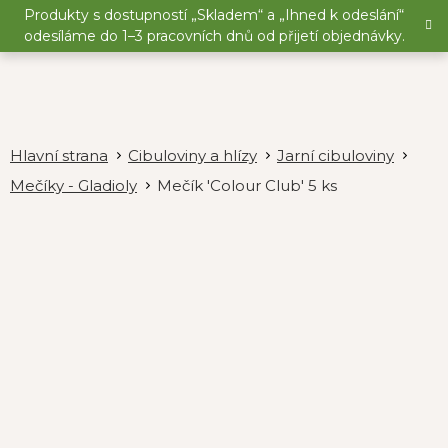
Přejít
Produkty s dostupností „Skladem“ a „Ihned k odeslání“
na
odesíláme do 1–3 pracovních dnů od přijetí objednávky.
obsah
Cibuloviny a hlízy
Jarní cibuloviny
Mečíky - Gladioly
Mečík 'Colour Club' 5 ks