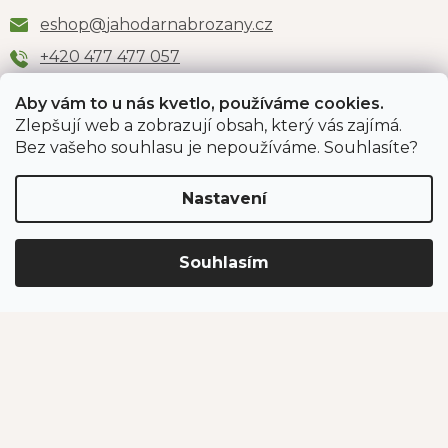
eshop
@
jahodarnabrozany.cz
+420 477 477 057
Aby vám to u nás kvetlo, používáme cookies.
Zlepšují web a zobrazují obsah, který vás zajímá.
Odběr newsletteru
Bez vašeho souhlasu je nepoužíváme. Souhlasíte?
Nastavení
Vložením e-mailu souhlasíte s podmínkami
ochrany
osobních údajů
.
Souhlasím
PŘIHLÁSIT SE
Jahodárna Brozany
Obchodní podmínky
Podmínky ochrany údajů