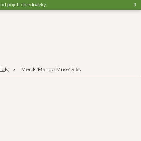
d přijetí objednávky.
ioly
Mečík 'Mango Muse' 5 ks