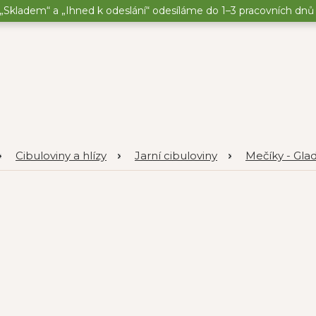
„Skladem“ a „Ihned k odeslání“ odesíláme do 1–3 pracovních dnů o
Cibuloviny a hlízy
Jarní cibuloviny
Mečíky - Glad