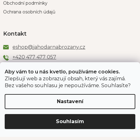
Obchodní podmínky
Ochrana osobních údajů
Kontakt
eshop
@
jahodarnabrozany.cz
+420 477 477 057
Aby vám to u nás kvetlo, používáme cookies.
Zlepšují web a zobrazují obsah, který vás zajímá.
Odběr newsletteru
Bez vašeho souhlasu je nepoužíváme. Souhlasíte?
Nastavení
Vložením e-mailu souhlasíte s podmínkami
ochrany
osobních údajů
.
Souhlasím
PŘIHLÁSIT SE