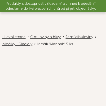
Přejít
Produkty s dostupností „Skladem“ a „Ihned k odeslání“
na
odesíláme do 1–3 pracovních dnů od přijetí objednávky.
obsah
Cibuloviny a hlízy
Jarní cibuloviny
Mečíky - Gladioly
Mečík 'Alannah' 5 ks