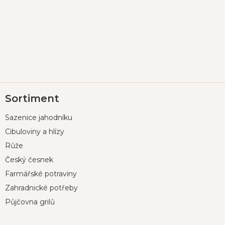
Z
Sortiment
á
p
Sazenice jahodníku
a
t
Cibuloviny a hlízy
í
Růže
Český česnek
Farmářské potraviny
Zahradnické potřeby
Půjčovna grilů