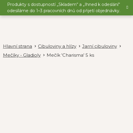
Přejít
Produkty s dostupností „Skladem“ a „Ihned k odeslání“
na
odesíláme do 1–3 pracovních dnů od přijetí objednávky.
obsah
Cibuloviny a hlízy
Jarní cibuloviny
Mečíky - Gladioly
Mečík 'Charisma' 5 ks