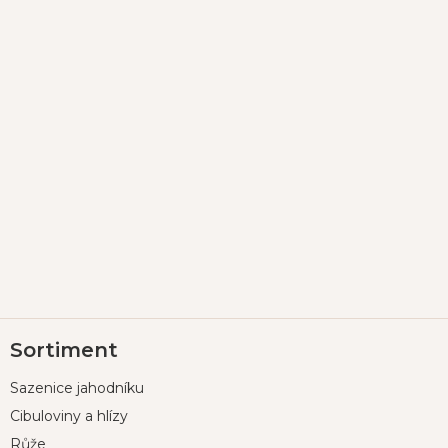
Z
Sortiment
á
p
Sazenice jahodníku
a
t
Cibuloviny a hlízy
í
Růže