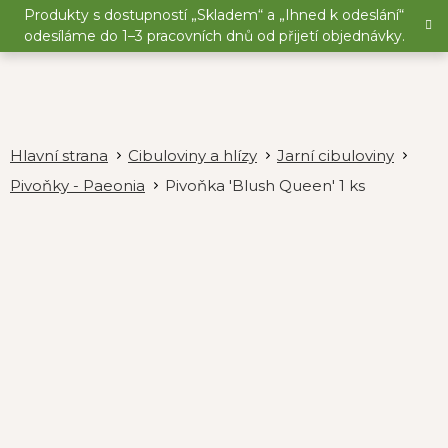
Přejít
Produkty s dostupností „Skladem“ a „Ihned k odeslání“
na
odesíláme do 1–3 pracovních dnů od přijetí objednávky.
obsah
Cibuloviny a hlízy
Jarní cibuloviny
Pivoňky - Paeonia
Pivoňka 'Blush Queen' 1 ks