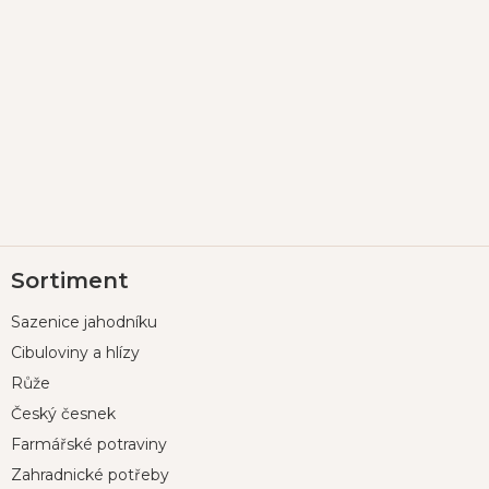
Z
Sortiment
á
p
Sazenice jahodníku
a
t
Cibuloviny a hlízy
í
Růže
Český česnek
Farmářské potraviny
Zahradnické potřeby