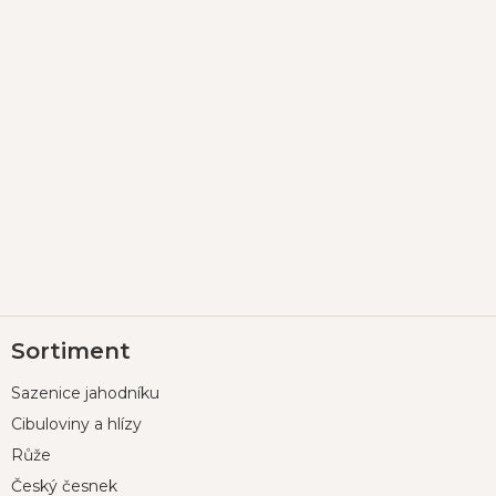
Z
Sortiment
á
p
Sazenice jahodníku
a
t
Cibuloviny a hlízy
í
Růže
Český česnek