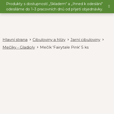
Přejít
Produkty s dostupností „Skladem“ a „Ihned k odeslání“
na
odesíláme do 1–3 pracovních dnů od přijetí objednávky.
obsah
Cibuloviny a hlízy
Jarní cibuloviny
Mečíky - Gladioly
Mečík 'Fairytale Pink' 5 ks