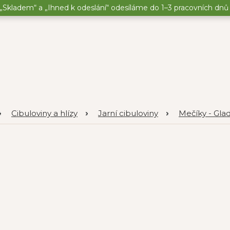
„Skladem“ a „Ihned k odeslání“ odesíláme do 1–3 pracovních dnů o
Cibuloviny a hlízy
Jarní cibuloviny
Mečíky - Glad