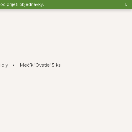
d přijetí objednávky.
ioly
Mečík 'Ovatie' 5 ks