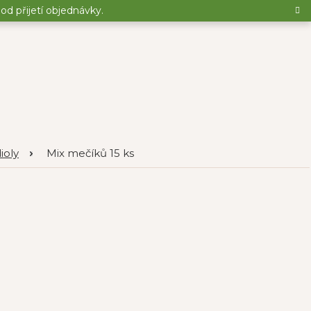
d přijetí objednávky.
ioly
Mix mečíků 15 ks