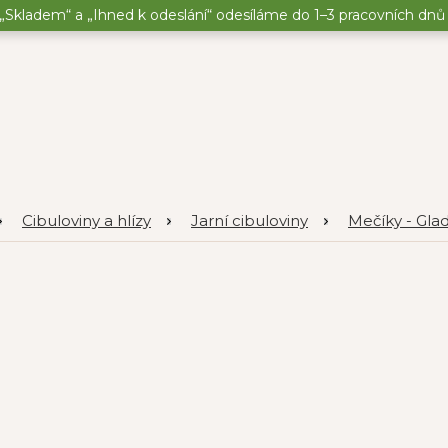
„Skladem“ a „Ihned k odeslání“ odesíláme do 1–3 pracovních dnů o
Cibuloviny a hlízy
Jarní cibuloviny
Mečíky - Glad