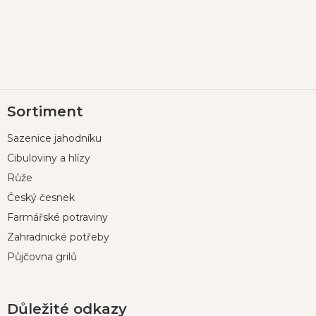
Z
Sortiment
á
p
Sazenice jahodníku
a
t
Cibuloviny a hlízy
í
Růže
Český česnek
Farmářské potraviny
Zahradnické potřeby
Půjčovna grilů
Důležité odkazy