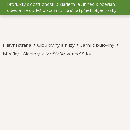
Přejít
Produkty s dostupností „Skladem“ a „Ihned k odeslání“
na
odesíláme do 1–3 pracovních dnů od přijetí objednávky.
obsah
Cibuloviny a hlízy
Jarní cibuloviny
Mečíky - Gladioly
Mečík 'Advance' 5 ks