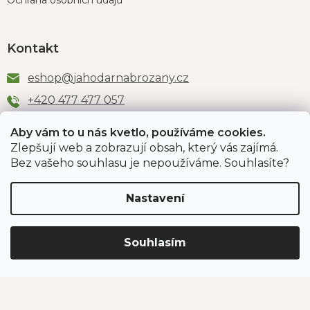
Ochrana osobních údajů
Kontakt
eshop
@
jahodarnabrozany.cz
+420 477 477 057
Aby vám to u nás kvetlo, používáme cookies.
Zlepšují web a zobrazují obsah, který vás zajímá.
Odběr newsletteru
Bez vašeho souhlasu je nepoužíváme. Souhlasíte?
Nastavení
Vložením e-mailu souhlasíte s podmínkami
ochrany
osobních údajů
.
Souhlasím
PŘIHLÁSIT SE