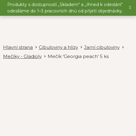
Přejít
Produkty s dostupností „Skladem“ a „Ihned k odeslání“
na
odesíláme do 1–3 pracovních dnů od přijetí objednávky.
obsah
Cibuloviny a hlízy
Jarní cibuloviny
Mečíky - Gladioly
Mečík 'Georgia peach' 5 ks