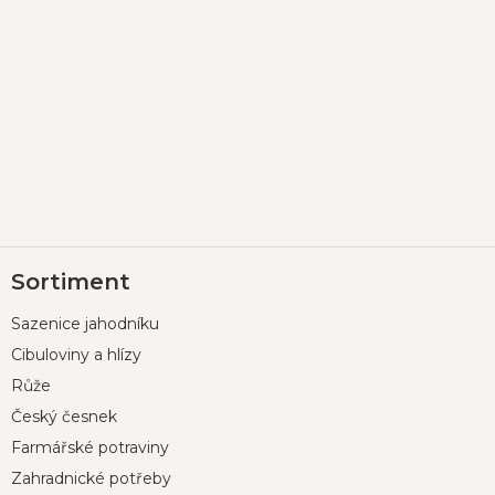
Z
Sortiment
á
p
Sazenice jahodníku
a
t
Cibuloviny a hlízy
í
Růže
Český česnek
Farmářské potraviny
Zahradnické potřeby