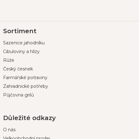
Z
Sortiment
á
p
Sazenice jahodníku
a
t
Cibuloviny a hlízy
í
Růže
Český česnek
Farmářské potraviny
Zahradnické potřeby
Půjčovna grilů
Důležité odkazy
O nás
Velkoobchodní prodej