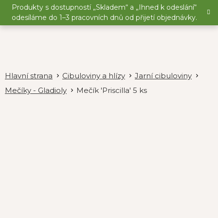
Přejít
Produkty s dostupností „Skladem“ a „Ihned k odeslání“
na
odesíláme do 1–3 pracovních dnů od přijetí objednávky.
obsah
Cibuloviny a hlízy
Jarní cibuloviny
Mečíky - Gladioly
Mečík 'Priscilla' 5 ks