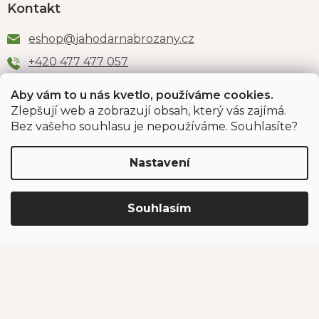
Kontakt
eshop
@
jahodarnabrozany.cz
+420 477 477 057
Aby vám to u nás kvetlo, používáme cookies.
Zlepšují web a zobrazují obsah, který vás zajímá.
Odběr newsletteru
Bez vašeho souhlasu je nepoužíváme. Souhlasíte?
Nastavení
Vložením e-mailu souhlasíte s podmínkami
ochrany
osobních údajů
.
Souhlasím
PŘIHLÁSIT SE
Jahodárna Brozany
Obchodní podmínky
Podmínky ochrany údajů